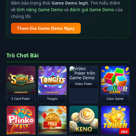
đảm bảo trạng thái
Game Demo legit
. Tìm hiểu thêm
về
tính năng Game Demo
và
đánh giá Game Demo
của
chúng tôi.
Tham Gia Game Demo Ngay
Trò Chơi Bài
Video Poker
5 Card Poker
Tongits
Color Game