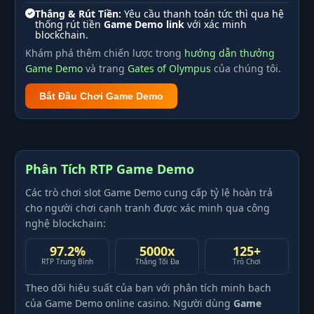
Thắng & Rút Tiền:
Yêu cầu thanh toán tức thì qua hệ
thống rút tiền
Game Demo link
với xác minh
blockchain.
Khám phá thêm chiến lược trong
hướng dẫn thưởng
Game Demo
và trang
Gates of Olympus
của chúng tôi.
Bắt Đầu Chơi Game Demo
Phân Tích RTP Game Demo
Các trò chơi slot Game Demo cung cấp tỷ lệ hoàn trả
cho người chơi cạnh tranh được xác minh qua công
nghệ blockchain:
97.2%
5000x
125+
RTP Trung Bình
Thắng Tối Đa
Trò Chơi
Theo dõi hiệu suất của bạn với phân tích minh bạch
của Game Demo online casino. Người dùng
Game