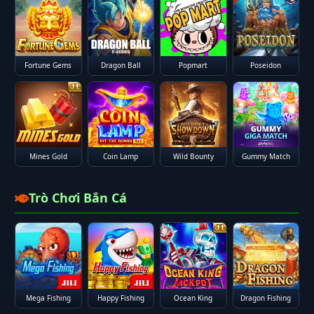
Fortune Gems
Dragon Ball
Popmart
Poseidon
Mines Gold
Coin Lamp
Wild Bounty
Gummy Match
Trò Chơi Bắn Cá
Mega Fishing
Happy Fishing
Ocean King
Dragon Fishing