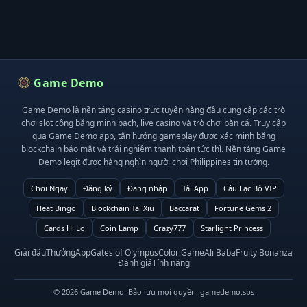
Game Demo
Game Demo là nền tảng casino trực tuyến hàng đầu cung cấp các trò
chơi slot công bằng minh bạch, live casino và trò chơi bắn cá. Truy cập
qua Game Demo app, tận hưởng gameplay được xác minh bằng
blockchain bảo mật và trải nghiệm thanh toán tức thì. Nền tảng Game
Demo legit được hàng nghìn người chơi Philippines tin tưởng.
Chơi Ngay
Đăng ký
Đăng nhập
Tải App
Câu Lạc Bộ VIP
Heat Bingo
Blockchain Tai Xiu
Baccarat
Fortune Gems 2
Cards Hi Lo
Coin Lamp
Crazy777
Starlight Princess
Giải đấu
Thưởng
App
Gates of Olympus
Color Game
Ali Baba
Fruity Bonanza
Đánh giá
Tính năng
© 2026 Game Demo. Bảo lưu mọi quyền. gamedemo.sbs