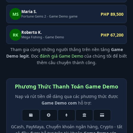
Maria S.
MS
PHP 89,500
Fortune Gems 2 - Game Demo game
Roberto K.
RK
PHP 67,200
Mega Fishing - Game Demo
Tham gia cùng những người thắng trên nền tảng
Game
Demo legit
. Đọc
đánh giá Game Demo
của chúng tôi để biết
thêm câu chuyện thành công.
Phương Thức Thanh Toán Game Demo
Nạp và rút tiền dễ dàng qua các phương thức được
Game Demo com
hỗ trợ:
GCash, PayMaya, Chuyển khoản ngân hàng, Crypto - tất